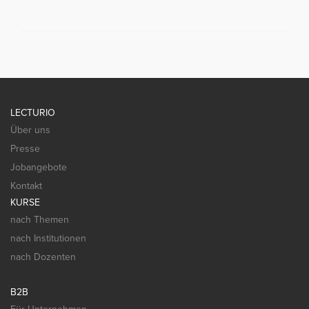
LECTURIO
Über uns
Presse
Jobangebote
Kontakt
KURSE
nach Themen
nach Institutionen
nach Dozenten
B2B