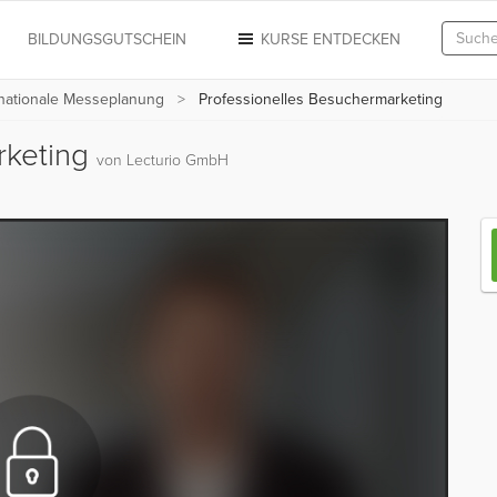
N
BILDUNGSGUTSCHEIN
KURSE ENTDECKEN
rnationale Messeplanung
Professionelles Besuchermarketing
rketing
von Lecturio GmbH