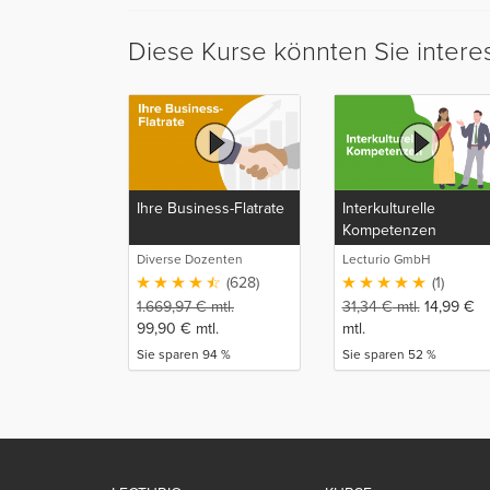
Diese Kurse könnten Sie intere
Ihre Business-Flatrate
Interkulturelle
Kompetenzen
Diverse Dozenten
Lecturio GmbH
(628)
(1)
1.669,97
€
mtl.
31,34
€
mtl.
14,99
€
99,90
€
mtl.
mtl.
Sie sparen 94 %
Sie sparen 52 %