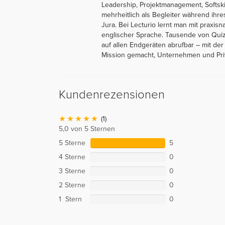
Leadership, Projektmanagement, Softskil
mehrheitlich als Begleiter während ih
Jura. Bei Lecturio lernt man mit praxis
englischer Sprache. Tausende von Quiz
auf allen Endgeräten abrufbar – mit der
Mission gemacht, Unternehmen und Privat
Kundenrezensionen
(1)
5,0 von 5 Sternen
5 Sterne
5
4 Sterne
0
3 Sterne
0
2 Sterne
0
1 Stern
0