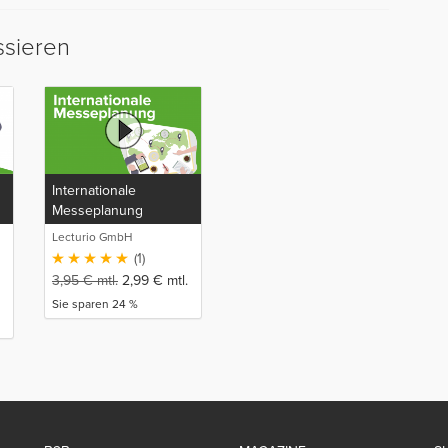
ssieren
Internationale
Messeplanung
Lecturio GmbH
(1)
3,95
€
mtl.
2,99
€
mtl.
Sie sparen 24 %