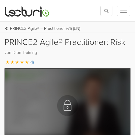
Toggle
Toggl
search
naviga
PRINCE2 Agile® – Practitioner (v1) (EN)
PRINCE2 Agile® Practitioner: Risk
von Dion Training
(1)