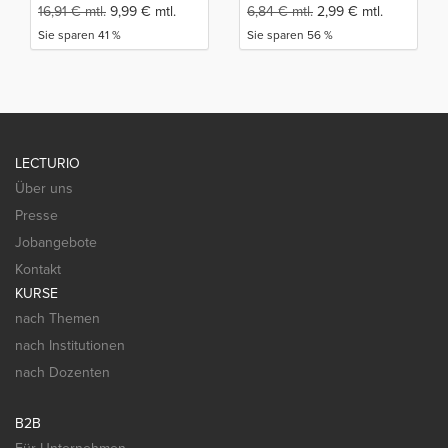
16,91
€
mtl.
9,99
€
mtl.
6,84
€
mtl.
2,99
€
mtl.
Sie sparen 41 %
Sie sparen 56 %
LECTURIO
Über uns
Presse
Jobangebote
Kontakt
KURSE
nach Themen
nach Institutionen
nach Dozenten
B2B