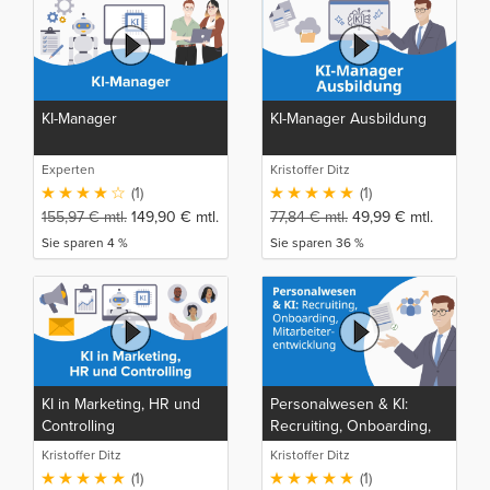
KI-Manager
KI-Manager Ausbildung
Experten
Kristoffer Ditz
(1)
(1)
155,97
€
mtl.
149,90
€
mtl.
77,84
€
mtl.
49,99
€
mtl.
Sie sparen 4 %
Sie sparen 36 %
KI in Marketing, HR und
Personalwesen & KI:
Controlling
Recruiting, Onboarding,
Mitarbeiterentwicklung
Kristoffer Ditz
Kristoffer Ditz
(1)
(1)