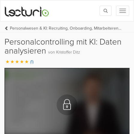
Toggle
Toggl
search
naviga
Personalwesen & KI: Recruiting, Onboarding, Mitarbeiterentwicklung
Personalcontrolling mit KI: Daten
analysieren
von Kristoffer Ditz
(1)