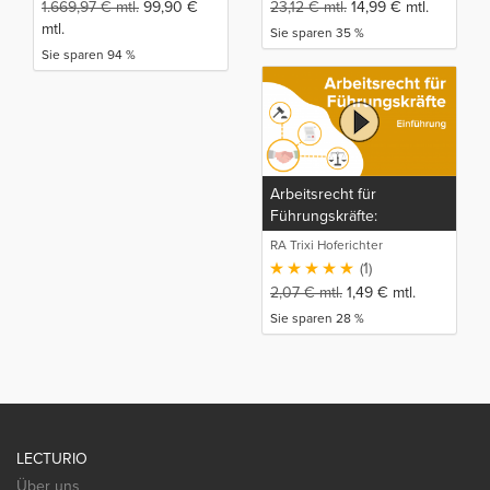
1.669,97
€
mtl.
99,90
€
23,12
€
mtl.
14,99
€
mtl.
mtl.
Sie sparen 35 %
Sie sparen 94 %
Arbeitsrecht für
Führungskräfte:
Einführung
RA Trixi Hoferichter
(1)
2,07
€
mtl.
1,49
€
mtl.
Sie sparen 28 %
LECTURIO
Über uns