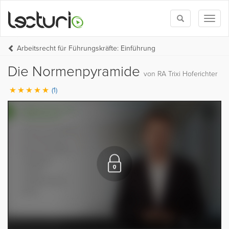
Toggle
Toggl
search
naviga
Arbeitsrecht für Führungskräfte: Einführung
Die Normenpyramide
von RA Trixi Hoferichter
(1)