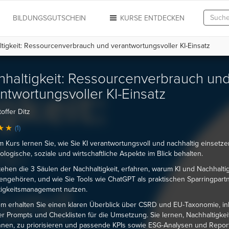
N
BILDUNGSGUTSCHEIN
KURSE ENTDECKEN
tigkeit: Ressourcenverbrauch und verantwortungsvoller KI-Einsatz
haltigkeit: Ressourcenverbrauch un
ntwortungsvoller KI-Einsatz
offer Ditz
(1)
m Kurs lernen Sie, wie Sie KI verantwortungsvoll und nachhaltig einsetz
ologische, soziale und wirtschaftliche Aspekte im Blick behalten.
tehen die 3 Säulen der Nachhaltigkeit, erfahren, warum KI und Nachhaltig
gehören, und wie Sie Tools wie ChatGPT als praktischen Sparringpartn
tigkeitsmanagement nutzen.
 erhalten Sie einen klaren Überblick über CSRD und EU-Taxonomie, in
her Prompts und Checklisten für die Umsetzung. Sie lernen, Nachhaltigkei
nen, zu priorisieren und passende KPIs sowie ESG-Analysen und Repor