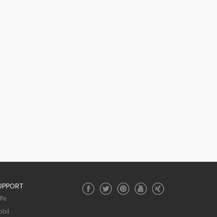
UPPORT
lfe
bil