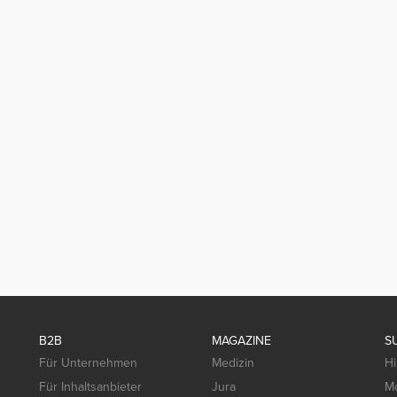
B2B
MAGAZINE
S
Für Unternehmen
Medizin
Hi
Für Inhaltsanbieter
Jura
Mo