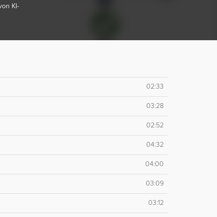
on KI-
02:33
03:28
02:52
04:32
04:00
03:09
03:12