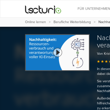
FÜR UNTERNEHME
Online lernen
Berufliche Weiterbildung
Nachhal
Nach
vera
Von Krist
In diese
dabei ök
Sie vers
zusammen
Nachhal
Außerdem
hilfreic
zu erken