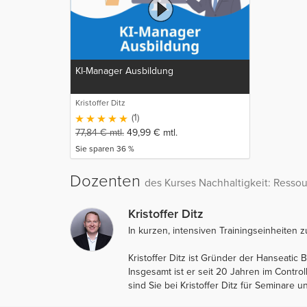
KI-Manager Ausbildung
Kristoffer Ditz
(1)
77,84
€
mtl.
49,99
€
mtl.
Sie sparen 36 %
Dozenten
des Kurses Nachhaltigkeit: Resso
Kristoffer Ditz
In kurzen, intensiven Trainingseinheiten 
Kristoffer Ditz ist Gründer der Hanseatic
Insgesamt ist er seit 20 Jahren im Controll
sind Sie bei Kristoffer Ditz für Seminare