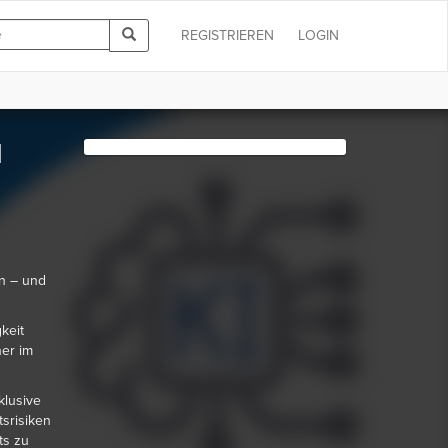
REGISTRIEREN
LOGIN
d
en – und
keit
er im
klusive
tsrisiken
ts zu