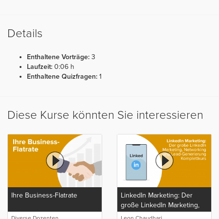
Details
Enthaltene Vorträge:
3
Laufzeit:
0:06 h
Enthaltene Quizfragen:
1
Diese Kurse könnten Sie interessieren
Ihre Business-Flatrate
LinkedIn Marketing: Der
große LinkedIn Marketing,
Networking und Lead-
Diverse Dozenten
Leon Chaudhari