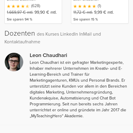
Generierung Komplettkurs
(628)
(1)
1.669,97
€
mtl.
99,90
€
mtl.
11,72
€
mtl.
9,99
€
mtl.
Sie sparen 94 %
Sie sparen 15 %
Dozenten
des Kurses LinkedIn InMail und
Kontaktaufnahme
Leon Chaudhari
Leon Chaudhari ist ein gefragter Marketingexperte,
Inhaber mehrerer Unternehmen im Kreativ- und E-
Learning-Bereich und Trainer für
Marketingagenturen, KMUs und Personal Brands. Er
unterstützt seine Kunden vor allem in den Bereichen
digitales Marketing, Unternehmensgründung,
Kundenakquise, Automatisierung und Chat Bot
Programmierung. Seit nun bereits sechs Jahren
unterrichtet er online und gründete im Jahr 2017 die
„MyTeachingHero“ Akademie.