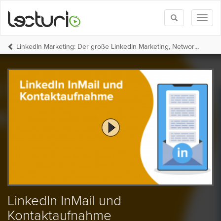
Toggle
Toggl
search
naviga
LinkedIn Marketing: Der große LinkedIn Marketing, Networking und Lead-Generierung Komplettkurs
LinkedIn InMail und
Kontaktaufnahme