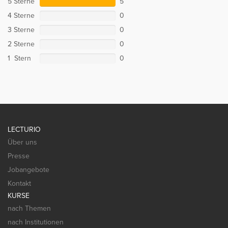
5 Sterne
5
4 Sterne
0
3 Sterne
0
2 Sterne
0
1 Stern
0
LECTURIO
Über uns
Presse
Jobangebote
Kontakt
KURSE
nach Themen
nach Institutionen