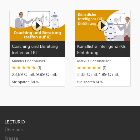
Coaching und Beratung
Künstliche Intelligenz (KI):
treffen auf KI
Einführung
Markus Edenhauser
Markus Edenhauser
(1)
(1)
23,69
€
mtl.
9,99
€
mtl.
2,32
€
mtl.
1,99
€
mtl.
Sie sparen 58 %
Sie sparen 14 %
LECTURIO
Über uns
Presse