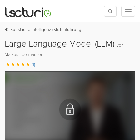
Toggle
Toggl
search
naviga
Künstliche Intelligenz (KI): Einführung
Large Language Model (LLM)
von
Markus Edenhauser
(1)