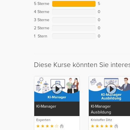
5 Sterne
5
4 Sterne
0
3 Sterne
0
2 Sterne
0
1 Stern
0
Diese Kurse könnten Sie intere
KI-Manager
KI-Manager
Ausbildung
Experten
Kristoffer Ditz
(1)
(1)