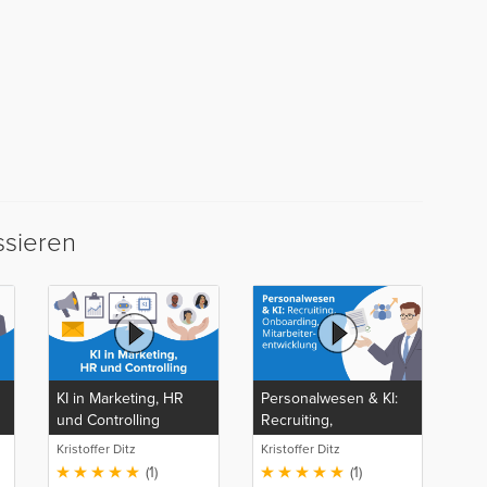
ssieren
KI in Marketing, HR
Personalwesen & KI:
und Controlling
Recruiting,
Onboarding,
Kristoffer Ditz
Kristoffer Ditz
Mitarbeiterentwicklung
(1)
(1)