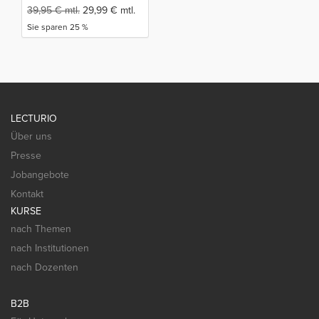
39,95
€
mtl.
29,99
€
mtl.
Sie sparen 25 %
LECTURIO
Über uns
Presse
Jobangebote
Kontakt
KURSE
nach Themen
nach Institutionen
nach Dozenten
B2B