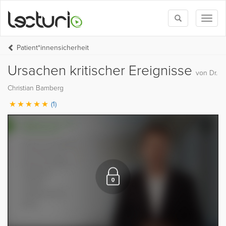
Toggle
Toggl
search
naviga
Patient*innensicherheit
Ursachen kritischer Ereignisse
von Dr.
Christian Bamberg
(1)