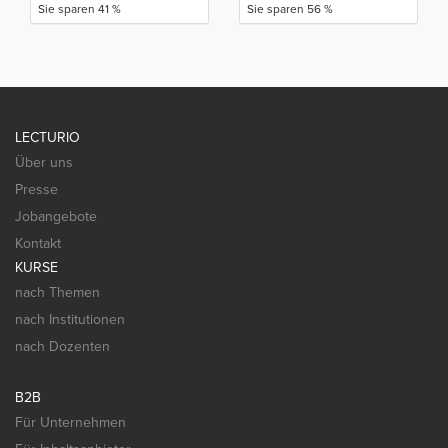
Sie sparen 41 %
Sie sparen 56 %
LECTURIO
Über uns
Presse
Jobangebote
Kontakt
KURSE
nach Themen
nach Institutionen
nach Dozenten
B2B
Für Unternehmen