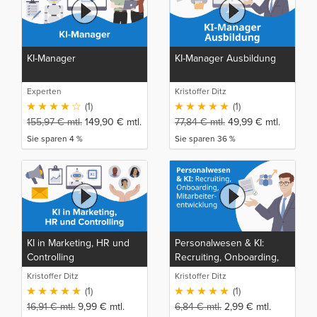
KI-Manager
KI-Manager Ausbildung
Experten
Kristoffer Ditz
(1)
(1)
155,97
€
mtl.
149,90
€
mtl.
77,84
€
mtl.
49,99
€
mtl.
Sie sparen 4 %
Sie sparen 36 %
KI in Marketing, HR und
Personalwesen & KI:
Controlling
Recruiting, Onboarding,
Mitarbeiterentwicklung
Kristoffer Ditz
Kristoffer Ditz
(1)
(1)
16,91
€
mtl.
9,99
€
mtl.
6,84
€
mtl.
2,99
€
mtl.