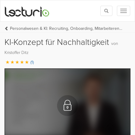
Toggle
Toggl
search
naviga
Personalwesen & KI: Recruiting, Onboarding, Mitarbeiterentwicklung
KI-Konzept für Nachhaltigkeit
von
Kristoffer Ditz
(1)