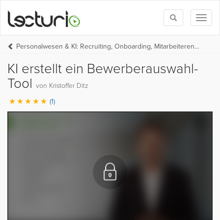
Toggle
Toggl
search
naviga
Personalwesen & KI: Recruiting, Onboarding, Mitarbeiterentwicklung
KI erstellt ein Bewerberauswahl-
Tool
von Kristoffer Ditz
(1)