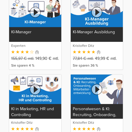
KI-Manager
KI-Manager Ausbildung
Experten
Kristoffer Ditz
(1)
(1)
155,97
€
mtl.
149,90
€
mtl.
77,84
€
mtl.
49,99
€
mtl.
Sie sparen 4 %
Sie sparen 36 %
KI in Marketing, HR und
Personalwesen & KI:
Controlling
Recruiting, Onboarding,
Mitarbeiterentwicklung
Kristoffer Ditz
Kristoffer Ditz
(1)
(1)