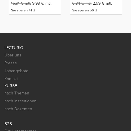
16,91
€
mtl.
9,99
€
mtl.
6,84
€
mtl.
2,99
€
mtl.
Sie sparen 41 %
Sie sparen 56 %
LECTURIO
Über uns
Presse
Jobangebote
Kontakt
KURSE
nach Themen
nach Institutionen
nach Dozenten
B2B