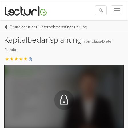
Toggle
Toggl
search
naviga
Grundlagen der Unternehmensfinanzierung
Kapitalbedarfsplanung
von Claus-Dieter
Piontke
(1)