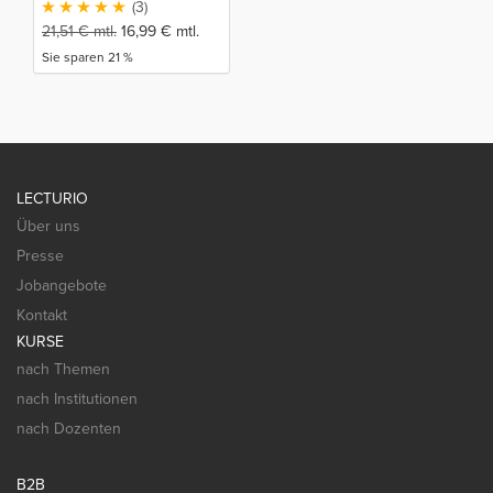
(3)
21,51
€
mtl.
16,99
€
mtl.
Sie sparen 21 %
LECTURIO
Über uns
Presse
Jobangebote
Kontakt
KURSE
nach Themen
nach Institutionen
nach Dozenten
B2B