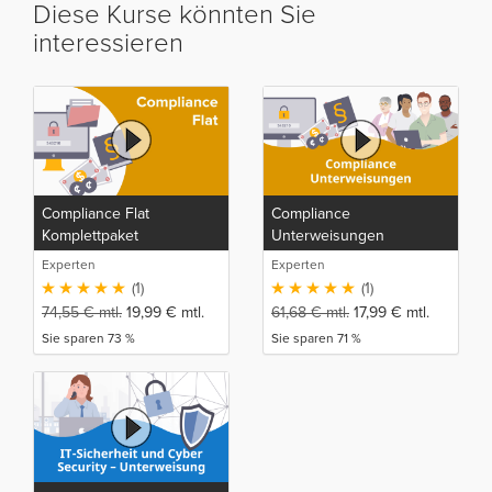
Diese Kurse könnten Sie
interessieren
Compliance Flat
Compliance
Komplettpaket
Unterweisungen
Experten
Experten
(1)
(1)
74,55
€
mtl.
19,99
€
mtl.
61,68
€
mtl.
17,99
€
mtl.
Sie sparen 73 %
Sie sparen 71 %