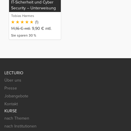
IT-Sicherheit und Cyber
Security – Unterweisung
Tobias Harmes
(1)
14,16
€
mtl.
9,90
€
mtl.
Sie sparen 30 %
LECTURIO
Über uns
Presse
Jobangebote
Kontakt
KURSE
nach Themen
nach Institutionen