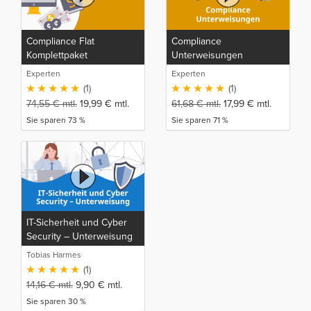
Compliance Flat
Compliance
Komplettpaket
Unterweisungen
Experten
Experten
(1)
(1)
74,55
€
mtl.
19,99
€
mtl.
61,68
€
mtl.
17,99
€
mtl.
Sie sparen 73 %
Sie sparen 71 %
IT-Sicherheit und Cyber
Security – Unterweisung
Tobias Harmes
(1)
14,16
€
mtl.
9,90
€
mtl.
Sie sparen 30 %