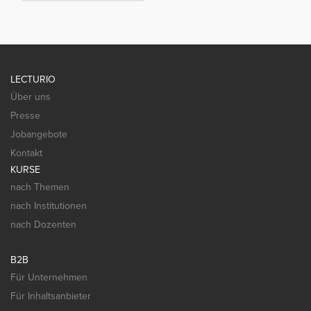
LECTURIO
Über uns
Presse
Jobangebote
Kontakt
KURSE
nach Themen
nach Institutionen
nach Dozenten
B2B
Für Unternehmen
Für Inhaltsanbieter