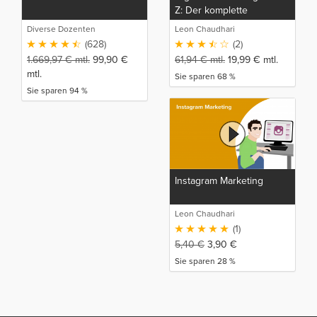
Z: Der komplette
Marketing, Sales Funnel
Diverse Dozenten
Leon Chaudhari
und SEO Kurs
(628)
(2)
1.669,97
€
mtl.
99,90
€
61,94
€
mtl.
19,99
€
mtl.
mtl.
Sie sparen 68 %
Sie sparen 94 %
Instagram Marketing
Leon Chaudhari
(1)
5,40
€
3,90
€
Sie sparen 28 %