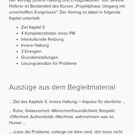
Der Vortrag „Innere Haltung und Erfolgsfaktoren“ von Simone
Hoferer ist Bestandteil des Kurses „Projektphase: Umgang mit
unverhofften Ereignissen“. Der Vortrag ist dabei in folgende
Kapitel unterteilt:
Ziel Kapitel 5
4 Kompetenzfelder eines PM
Interkulturelle Reibung
Innere Haltung
3 Energien
Grundeinstellungen
Lösungsansätze für Probleme
Auszüge aus dem Begleitmaterial
... Ziel des Kapitels 5. innere Haltung: > Impulse für dienliche ...
... Ruhe, Gelassenheit •Menschenfreundlichkeit, Respekt
•Offenheit, Authentizität •Wachheit, wahrnehmen was ist,
Humor ...
... •Löse die Probleme, solange sie klein sind. •Ich muss nicht