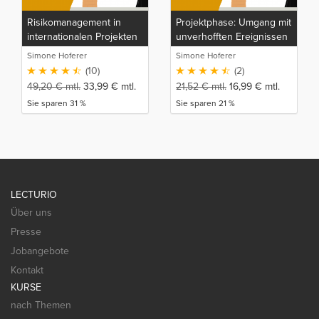
Risikomanagement in
Projektphase: Umgang mit
internationalen Projekten
unverhofften Ereignissen
Simone Hoferer
Simone Hoferer
(10)
(2)
49,20
€
mtl.
33,99
€
mtl.
21,52
€
mtl.
16,99
€
mtl.
Sie sparen 31 %
Sie sparen 21 %
LECTURIO
Über uns
Presse
Jobangebote
Kontakt
KURSE
nach Themen