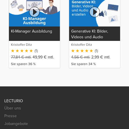
KI-Manager Ausbildung
Generative KI: Bilder,
Videos und Audio
erstellen
Kristoffer Ditz
Kristoffer Ditz
(1)
(1)
77,84
€
mtl.
49,99
€
mtl.
4,56
€
mtl.
2,99
€
mtl.
Sie sparen 36 %
Sie sparen 34 %
LECTURIO
Über uns
Presse
Jobangebote