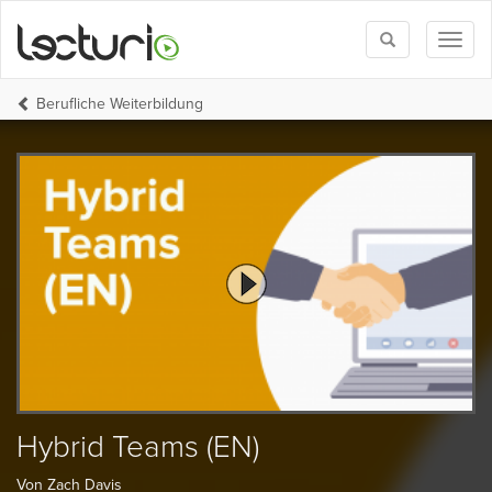
Toggle
Toggl
search
naviga
Berufliche Weiterbildung
Hybrid Teams (EN)
Von Zach Davis