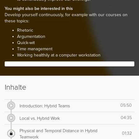
You might also be interested in this
Develop yourself continuously, for example with our courses on
these topics:
Rhetoric
Argumentation
Quick-wit
Time management
Working healthily at a computer workstation
Inhalte
05:50
Introduction: Hybrid Teams
04:35
Local vs. Hybrid Work
Physical and Temporal Distance in Hybrid
01:32
Teamwork