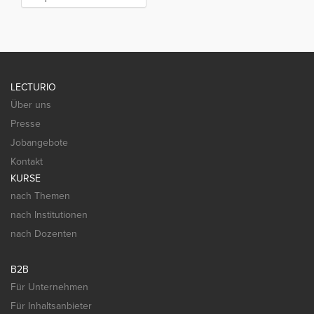
LECTURIO
Über uns
Presse
Jobangebote
Kontakt
KURSE
nach Themen
nach Institutionen
nach Dozenten
B2B
Für Unternehmen
Für Inhaltsanbieter