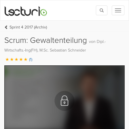
Toggle
Toggl
search
naviga
Sprint 4 2017 (Archiv)
Scrum: Gewaltenteilung
von Dipl.-
Wirtschafts.-Ing(FH), M.Sc. Sebastian Schneider
(1)