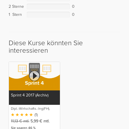
2 Sterne
0
1 Stern
0
Diese Kurse könnten Sie
interessieren
Sprint 4 2017 (Archiv)
Dipl.-Wirtschafts.-Ing(FH),
M.Sc. Sebastian Schneider
(1)
11,13
€
mtl.
5,99
€
mtl.
Sie sparen 46 %