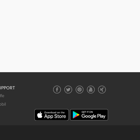
UPPORT
lfe
bil