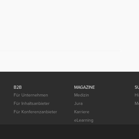
B2B
MAGAZINE
S
Für Unternehmen
Medizin
Hi
Für Inhaltsanbieter
Jura
Mo
Für Konferenzanbieter
Karriere
eLearning