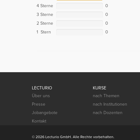
4 Sterne
0
3 Sterne
0
2 Sterne
0
1 Stern
0
LECTURIO
KURSE
Über uns
nach Themen
Presse
nach Institutionen
Jobangebote
nach Dozenten
Kontakt
© 2026 Lecturio GmbH. Alle Rechte vorbehalten.