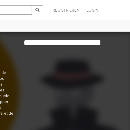
REGISTRIEREN
LOGIN
e de
les
es
ses
ouble
opper
t
rs et de