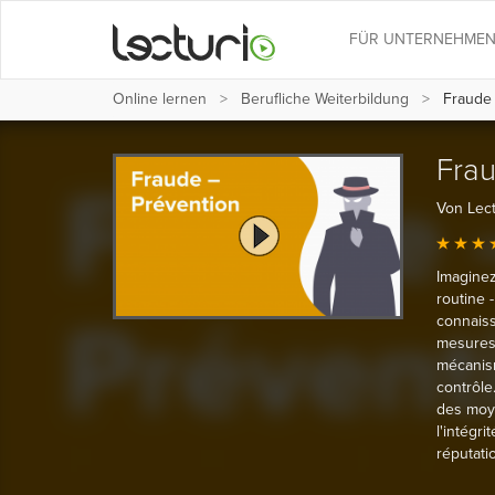
FÜR UNTERNEHME
Online lernen
Berufliche Weiterbildung
Fraude 
Frau
Von Lect
Imaginez
routine -
connaiss
mesures 
mécanism
contrôle
des moye
l'intégr
réputatio