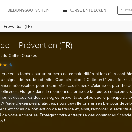
N
BILDUNGSGUTSCHEIN
KURSE ENTDECKEN
– Prévention (FR)
de – Prévention (FR)
urio Online Courses
(1)
 que vous tombez sur un numéro de compte différent lors d'un contrôl
 un signal de fraude potentiel. Que faire alors ? Cette unité vous fournit 
ances nécessaires pour reconnaître ces signaux d'alarme et prendre d
efficaces. Plongez dans le monde multiforme de la fraude, comprenez 
es et découvrez des stratégies préventives telles que le principe du d
. À l'aide d'exemples pratiques, nous travaillerons ensemble pour dével
ns efficaces de prévention de la fraude et, ainsi, renforcer la sécurité e
ité de votre entreprise. Protégez votre entreprise des dommages financie
n !