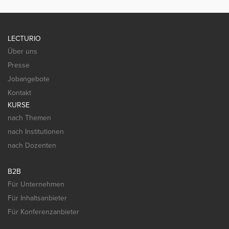
LECTURIO
Über uns
Presse
Jobangebote
Kontakt
KURSE
nach Themen
nach Institutionen
nach Dozenten
B2B
Für Unternehmen
Für Inhaltsanbieter
Für Konferenzanbieter