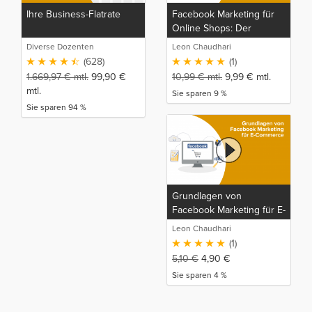
Ihre Business-Flatrate
Facebook Marketing für
Online Shops: Der
komplette E-Commerce
Diverse Dozenten
Leon Chaudhari
und Facebook
(628)
(1)
Werbeanzeigen Kurs
1.669,97
€
mtl.
99,90
€
10,99
€
mtl.
9,99
€
mtl.
mtl.
Sie sparen 9 %
Sie sparen 94 %
Grundlagen von
Facebook Marketing für E-
Commerce
Leon Chaudhari
(1)
5,10
€
4,90
€
Sie sparen 4 %