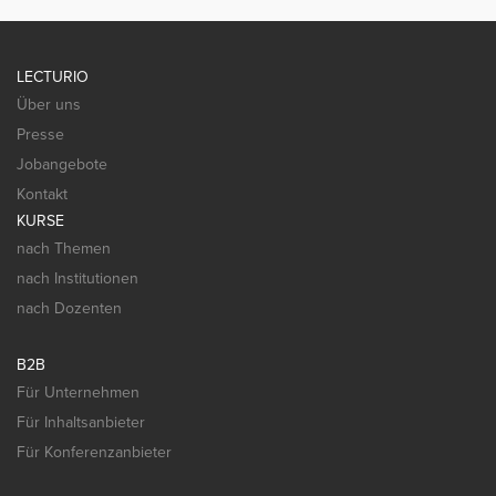
LECTURIO
Über uns
Presse
Jobangebote
Kontakt
KURSE
nach Themen
nach Institutionen
nach Dozenten
B2B
Für Unternehmen
Für Inhaltsanbieter
Für Konferenzanbieter