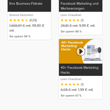
Ihre Business-Flatrate
Facebook Marketing und
Werbeanzeigen
Meisterkurs
Diverse Dozenten
Leon Chaudhari
(628)
(1)
1.669,97
€
mtl.
99,90
€
29,81
€
mtl.
9,99
€
mtl.
mtl.
Sie sparen 66 %
Sie sparen 94 %
40+ Facebook Marketing
Hacks
Leon Chaudhari
(1)
6,08
€
mtl.
1,99
€
mtl.
Sie sparen 67 %