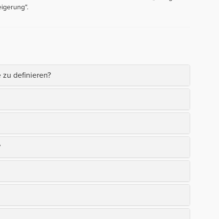
eigerung“.
e zu definieren?
?