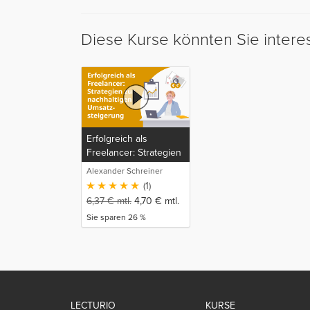
Diese Kurse könnten Sie intere
Erfolgreich als
Freelancer: Strategien
zur nachhaltigen
Alexander Schreiner
Umsatzsteigerung
(1)
6,37
€
mtl.
4,70
€
mtl.
Sie sparen 26 %
LECTURIO
KURSE