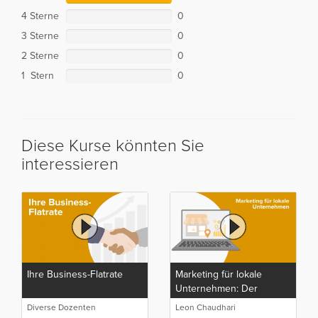
4 Sterne
0
3 Sterne
0
2 Sterne
0
1 Stern
0
Diese Kurse könnten Sie
interessieren
Ihre Business-Flatrate
Marketing für lokale
Unternehmen: Der
Komplette Marketing,
Diverse Dozenten
Leon Chaudhari
SEO, SEA und