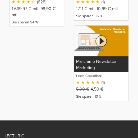
(628)
(1)
Kundenakquise Kurs
1.669,97
€
mtl.
99,90
€
17,11
€
mtl.
10,99
€
mtl.
mtl.
Sie sparen 36 %
Sie sparen 94 %
Mailchimp Newsletter
Marketing
Leon Chaudhari
(1)
5,00
€
4,50
€
Sie sparen 10 %
LECTURIO