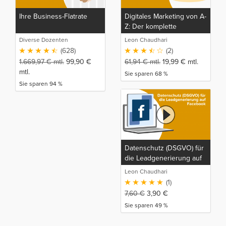
Ihre Business-Flatrate
Digitales Marketing von A-
Z: Der komplette
Marketing, Sales Funnel
Diverse Dozenten
Leon Chaudhari
und SEO Kurs
(628)
(2)
1.669,97
€
mtl.
99,90
€
61,94
€
mtl.
19,99
€
mtl.
mtl.
Sie sparen 68 %
Sie sparen 94 %
Datenschutz (DSGVO) für
die Leadgenerierung auf
Facebook
Leon Chaudhari
(1)
7,60
€
3,90
€
Sie sparen 49 %