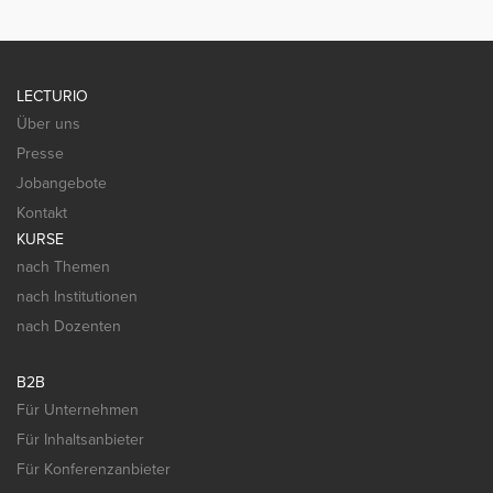
LECTURIO
Über uns
Presse
Jobangebote
Kontakt
KURSE
nach Themen
nach Institutionen
nach Dozenten
B2B
Für Unternehmen
Für Inhaltsanbieter
Für Konferenzanbieter