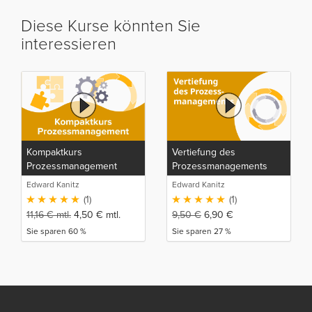
Diese Kurse könnten Sie
interessieren
Kompaktkurs
Vertiefung des
Prozessmanagement
Prozessmanagements
Edward Kanitz
Edward Kanitz
(1)
(1)
11,16
€
mtl.
4,50
€
mtl.
9,50
€
6,90
€
Sie sparen 60 %
Sie sparen 27 %