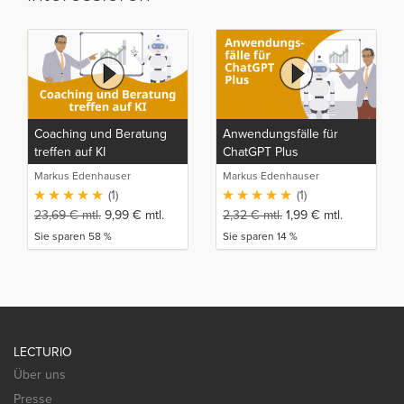
Coaching und Beratung
Anwendungsfälle für
treffen auf KI
ChatGPT Plus
Markus Edenhauser
Markus Edenhauser
(1)
(1)
23,69
€
mtl.
9,99
€
mtl.
2,32
€
mtl.
1,99
€
mtl.
Sie sparen 58 %
Sie sparen 14 %
LECTURIO
Über uns
Presse