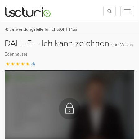
Toggle
Toggl
search
naviga
Anwendungsfälle für ChatGPT Plus
DALL-E – Ich kann zeichnen
von Markus
Edenhauser
(1)