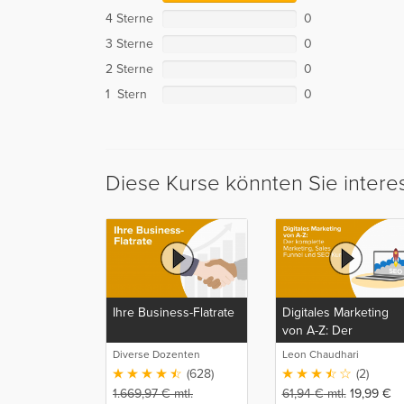
4 Sterne
0
3 Sterne
0
2 Sterne
0
1 Stern
0
Diese Kurse könnten Sie intere
Ihre Business-Flatrate
Digitales Marketing
von A-Z: Der
komplette Marketing,
Diverse Dozenten
Leon Chaudhari
Sales Funnel und SE
(628)
(2)
Kurs
1.669,97
€
mtl.
61,94
€
mtl.
19,99
€