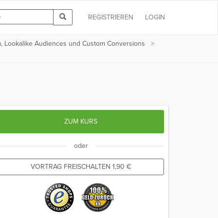
REGISTRIEREN
LOGIN
m, Lookalike Audiences und Custom Conversions
ZUM KURS
oder
VORTRAG FREISCHALTEN
1,90
€