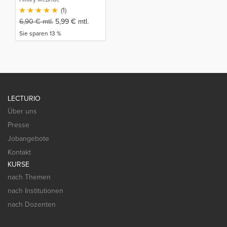
(1)
6,90
€
mtl.
5,99
€
mtl.
Sie sparen 13 %
LECTURIO
Über uns
Presse
Jobangebote
Kontakt
KURSE
nach Themen
nach Institutionen
nach Dozenten