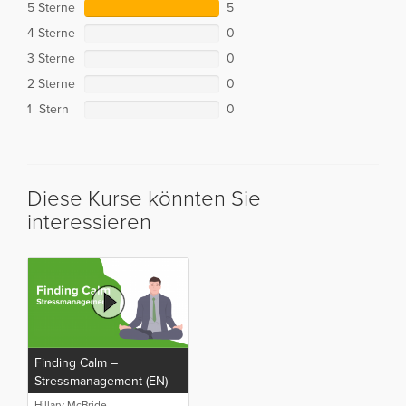
5 Sterne
5
4 Sterne
0
3 Sterne
0
2 Sterne
0
1 Stern
0
Diese Kurse könnten Sie
interessieren
Finding Calm –
Stressmanagement (EN)
Hillary McBride