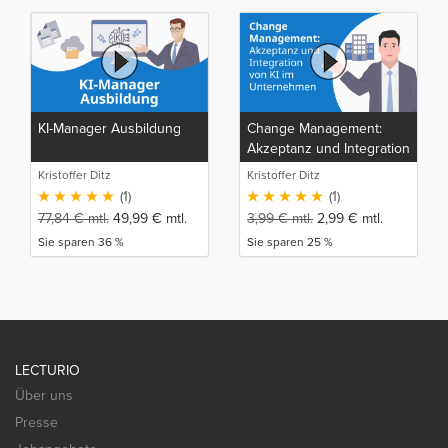
KI-Manager Ausbildung
Change Management:
Akzeptanz und Integration
von KI im Unternehmen
Kristoffer Ditz
Kristoffer Ditz
(1)
(1)
77,84
€
mtl.
49,99
€
mtl.
3,99
€
mtl.
2,99
€
mtl.
Sie sparen 36 %
Sie sparen 25 %
LECTURIO
Über uns
Presse