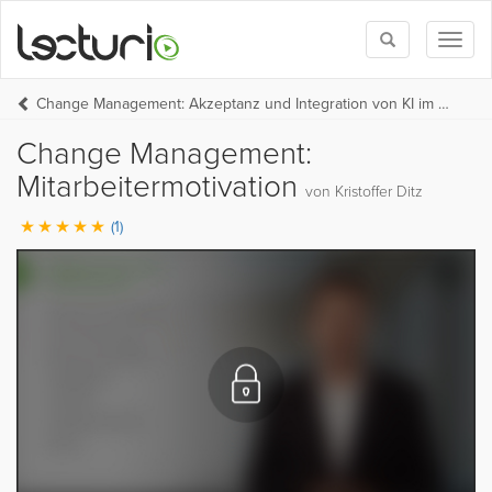
Toggle
Toggl
search
naviga
Change Management: Akzeptanz und Integration von KI im Unternehmen
Change Management:
Mitarbeitermotivation
von Kristoffer Ditz
(1)