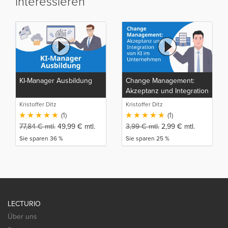
interessieren
KI-Manager Ausbildung
Change Management:
Akzeptanz und Integration
von KI im Unternehmen
Kristoffer Ditz
Kristoffer Ditz
(1)
(1)
77,84
€
mtl.
49,99
€
mtl.
3,99
€
mtl.
2,99
€
mtl.
Sie sparen 36 %
Sie sparen 25 %
LECTURIO
Über uns