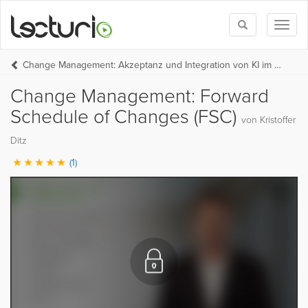
Toggle
Toggl
search
naviga
Change Management: Akzeptanz und Integration von KI im Unternehmen
Change Management: Forward
Schedule of Changes (FSC)
von Kristoffer
Ditz
(1)