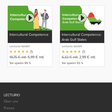
Intercultural Competence
Intercultural Competence:
Arab Gulf States
Lecturio GmbH
Lecturio GmbH
(1)
(1)
19,75
€
mtl.
6,99
€
mtl.
6,32
€
mtl.
2,99
€
mtl.
Sie sparen 65 %
Sie sparen 53 %
LECTURIO
Über uns
Presse