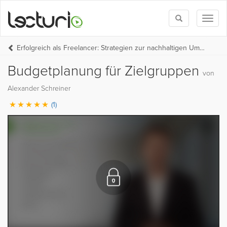
Toggle
Toggl
search
naviga
Erfolgreich als Freelancer: Strategien zur nachhaltigen Umsatzsteigerung
Budgetplanung für Zielgruppen
von
Alexander Schreiner
(1)