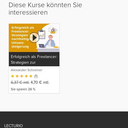
Diese Kurse könnten Sie
interessieren
Erfolgreich als Freelancer:
Strategien zur
nachhaltigen
Alexander Schreiner
Umsatzsteigerung
(1)
6,37
€
mtl.
4,70
€
mtl.
Sie sparen 26 %
LECTURIO