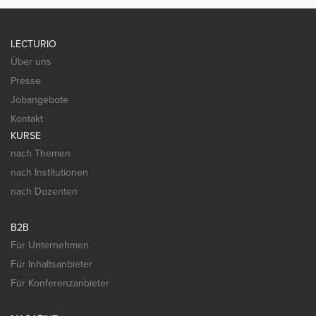
LECTURIO
Über uns
Presse
Jobangebote
Kontakt
KURSE
nach Themen
nach Institutionen
nach Dozenten
B2B
Für Unternehmen
Für Inhaltsanbieter
Für Konferenzanbieter