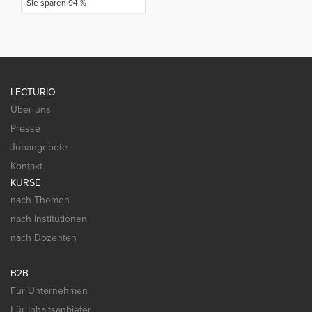
Sie sparen 94 %
LECTURIO
Über uns
Presse
Jobangebote
Kontakt
KURSE
nach Themen
nach Institutionen
nach Dozenten
B2B
Für Unternehmen
Für Inhaltsanbieter