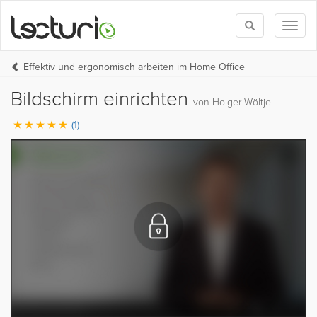
Toggle
Toggl
search
naviga
Effektiv und ergonomisch arbeiten im Home Office
Bildschirm einrichten
von Holger Wöltje
(1)