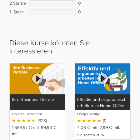
2 Sterne
0
1 Stern
0
Diese Kurse könnten Sie
interessieren
Ihre Business-Flatrate
Effektiv und ergonomisch
arbeiten im Home Office
Diverse Dozenten
Holger Wöltje
(628)
(1)
1.669,97
€
mtl.
99,90
€
4,06
€
mtl.
2,99
€
mtl.
mtl.
Sie sparen 26 %