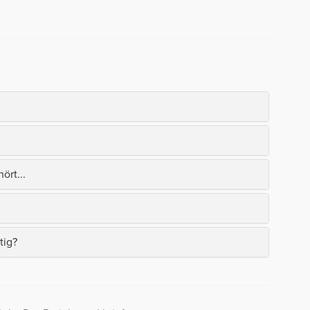
ört...
tig?