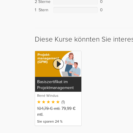
2 Sterne
0
1 Stern
0
Diese Kurse könnten Sie intere
Basiszertifikat im
Projektmanagement
(GPM)
René Windus
(1)
104,79
€
mtl.
79,99
€
mtl.
Sie sparen 24 %