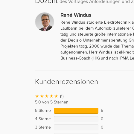
Dozent
des Vortrages Anforderungen und Zi
René Windus
René Windus studierte Elektrotechnik 
Laufbahn bei dem Automobilzulieferer Co
tätig und steuerte große internationale 
der Decisio Unternehmensberatung GmbH
Projekten tätig. 2006 wurde das Thema 
aufgenommen. Herr Windus ist akkrediti
Business-Coach (IHK) und nach IPMA Level
Kundenrezensionen
(1)
5,0 von 5 Sternen
5 Sterne
5
4 Sterne
0
3 Sterne
0