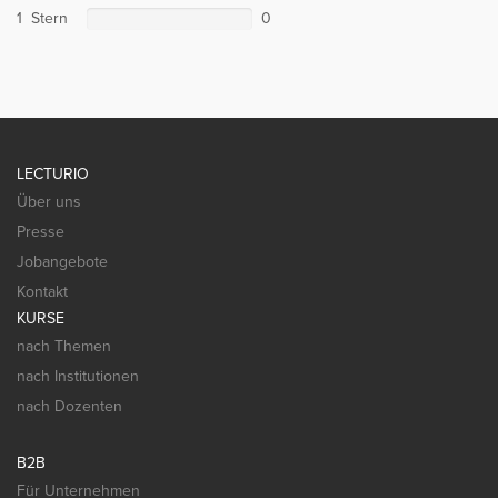
1 Stern
0
LECTURIO
Über uns
Presse
Jobangebote
Kontakt
KURSE
nach Themen
nach Institutionen
nach Dozenten
B2B
Für Unternehmen