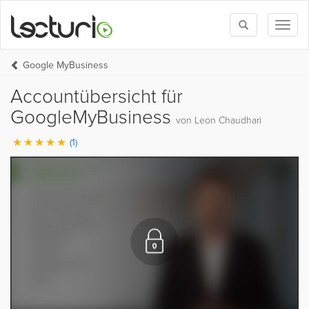
Toggle
Toggl
search
naviga
Google MyBusiness
Accountübersicht für
GoogleMyBusiness
von Leon Chaudhari
(1)