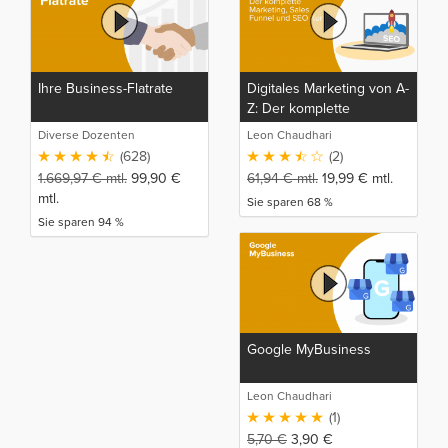
Ihre Business-Flatrate
Digitales Marketing von A-
Z: Der komplette
Marketing, Sales Funnel
Diverse Dozenten
Leon Chaudhari
und SEO Kurs
(628)
(2)
1.669,97
€
mtl.
99,90
€
61,94
€
mtl.
19,99
€
mtl.
mtl.
Sie sparen 68 %
Sie sparen 94 %
Google MyBusiness
Leon Chaudhari
(1)
5,70
€
3,90
€