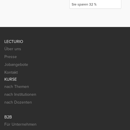
Sie sparen 32 %
LECTURIO
Über uns
Presse
Jobangebote
Kontakt
KURSE
nach Themen
nach Institutionen
nach Dozenten
B2B
Für Unternehmen