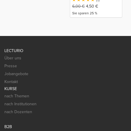
6,00
€
4,50
€
Sie sparen 25 %
LECTURIO
Über uns
Presse
Jobangebote
Kontakt
KURSE
nach Themen
nach Institutionen
nach Dozenten
B2B