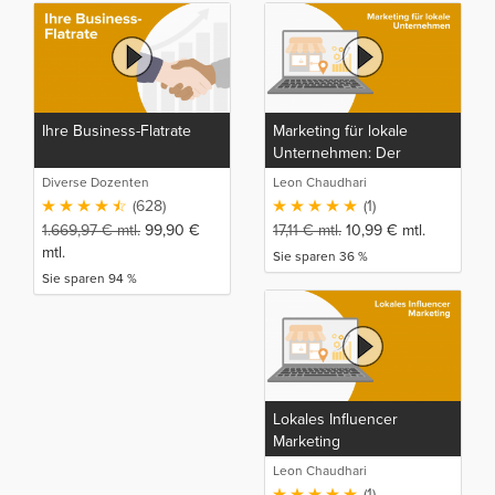
Ihre Business-Flatrate
Marketing für lokale
Unternehmen: Der
Komplette Marketing,
Diverse Dozenten
Leon Chaudhari
SEO, SEA und
(628)
(1)
Kundenakquise Kurs
1.669,97
€
mtl.
99,90
€
17,11
€
mtl.
10,99
€
mtl.
mtl.
Sie sparen 36 %
Sie sparen 94 %
Lokales Influencer
Marketing
Leon Chaudhari
(1)