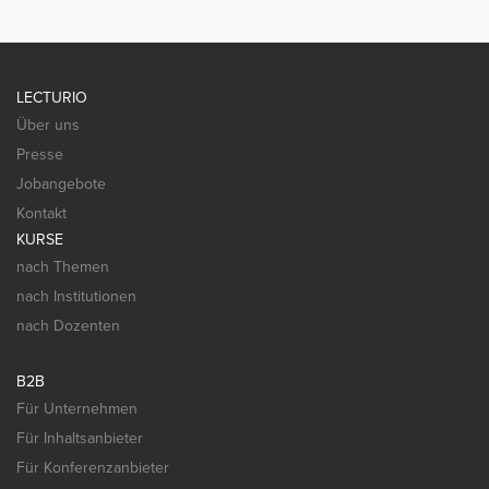
LECTURIO
Über uns
Presse
Jobangebote
Kontakt
KURSE
nach Themen
nach Institutionen
nach Dozenten
B2B
Für Unternehmen
Für Inhaltsanbieter
Für Konferenzanbieter