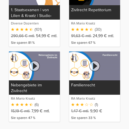
1. Staatsexamen | von
Zivilrecht Repetitorium
Lilien & Kraatz | Studio-
Rep
Diverse Dozenten
RA Mario Kraatz
(101)
(30)
290,66
€
mtl.
54,99
€
mtl.
91,63
€
mtl.
24,99
€
mtl.
Sie sparen 81 %
Sie sparen 67 %
Nebengebiete im
Familienrecht
Zivilrecht
RA Mario Kraatz
RA Mario Kraatz
(6)
(1)
15,19
€
mtl.
7,99
€
mtl.
1,47
€
mtl.
9,90
€
Sie sparen 47 %
Sie sparen 33 %