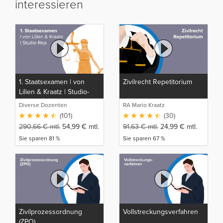
interessieren
1. Staatsexamen | von
Zivilrecht Repetitorium
Lilien & Kraatz | Studio-
Rep
Diverse Dozenten
RA Mario Kraatz
(101)
(30)
290,66
€
mtl.
54,99
€
mtl.
91,63
€
mtl.
24,99
€
mtl.
Sie sparen 81 %
Sie sparen 67 %
Zivilprozessordnung
Vollstreckungsverfahren
(ZPO)