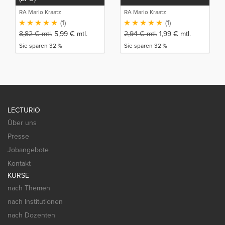
RA Mario Kraatz
RA Mario Kraatz
(1)
(1)
8,82
€
mtl.
5,99
€
mtl.
2,94
€
mtl.
1,99
€
mtl.
Sie sparen 32 %
Sie sparen 32 %
LECTURIO
Über uns
Presse
Jobangebote
Kontakt
KURSE
nach Themen
nach Institutionen
nach Dozenten