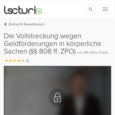
Toggle
Toggl
search
naviga
Zivilrecht Repetitorium
Die Vollstreckung wegen
Geldforderungen in körperliche
Sachen (§§ 808 ff. ZPO)
von RA Mario Kraatz
(1)