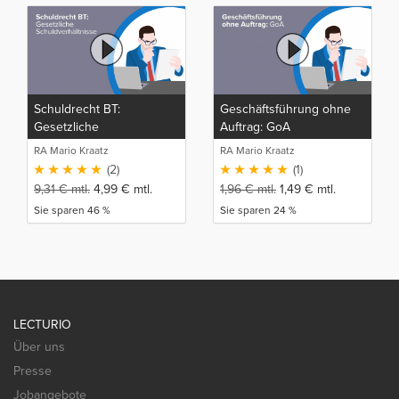
Schuldrecht BT:
Geschäftsführung ohne
Gesetzliche
Auftrag: GoA
Schuldverhältnisse
RA Mario Kraatz
RA Mario Kraatz
(2)
(1)
9,31
€
mtl.
4,99
€
mtl.
1,96
€
mtl.
1,49
€
mtl.
Sie sparen 46 %
Sie sparen 24 %
LECTURIO
Über uns
Presse
Jobangebote