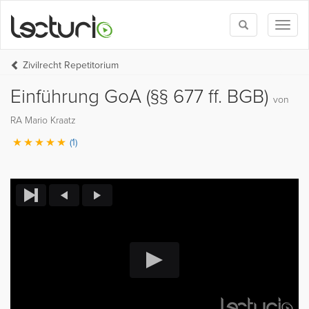
Toggle
Toggl
search
naviga
Zivilrecht Repetitorium
Einführung GoA (§§ 677 ff. BGB)
von
RA Mario Kraatz
(1)