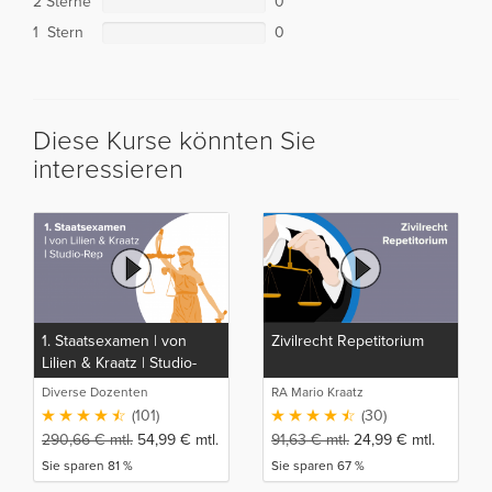
2 Sterne
0
1 Stern
0
Diese Kurse könnten Sie
interessieren
1. Staatsexamen | von
Zivilrecht Repetitorium
Lilien & Kraatz | Studio-
Rep
Diverse Dozenten
RA Mario Kraatz
(101)
(30)
290,66
€
mtl.
54,99
€
mtl.
91,63
€
mtl.
24,99
€
mtl.
Sie sparen 81 %
Sie sparen 67 %