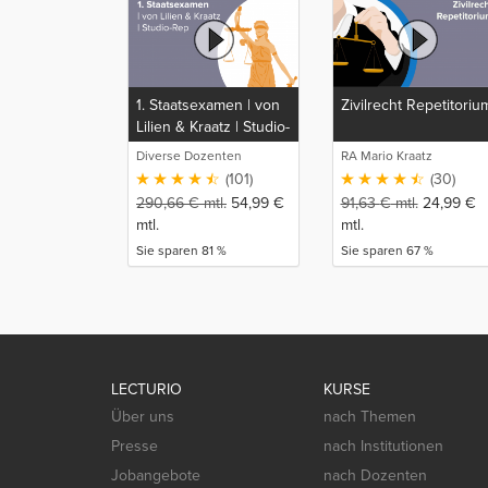
1. Staatsexamen | von
Zivilrecht Repetitoriu
Lilien & Kraatz | Studio-
Rep
Diverse Dozenten
RA Mario Kraatz
(101)
(30)
290,66
€
mtl.
54,99
€
91,63
€
mtl.
24,99
€
mtl.
mtl.
Sie sparen 81 %
Sie sparen 67 %
LECTURIO
KURSE
Über uns
nach Themen
Presse
nach Institutionen
Jobangebote
nach Dozenten