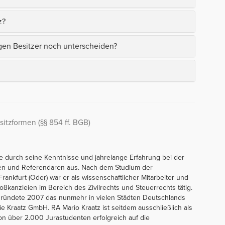
z?
n Besitzer noch unterscheiden?
sitzformen (§§ 854 ff. BGB)
e durch seine Kenntnisse und jahrelange Erfahrung bei der
en und Referendaren aus. Nach dem Studium der
ankfurt (Oder) war er als wissenschaftlicher Mitarbeiter und
ßkanzleien im Bereich des Zivilrechts und Steuerrechts tätig.
nd gründete 2007 das nunmehr in vielen Städten Deutschlands
ie Kraatz GmbH. RA Mario Kraatz ist seitdem ausschließlich als
chon über 2.000 Jurastudenten erfolgreich auf die