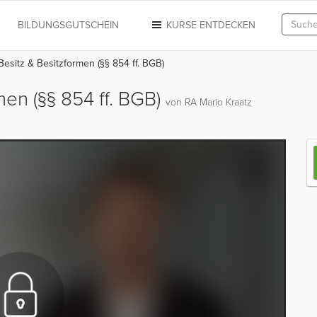
N
BILDUNGSGUTSCHEIN
KURSE ENTDECKEN
esitz & Besitzformen (§§ 854 ff. BGB)
men (§§ 854 ff. BGB)
von RA Mario Kraatz