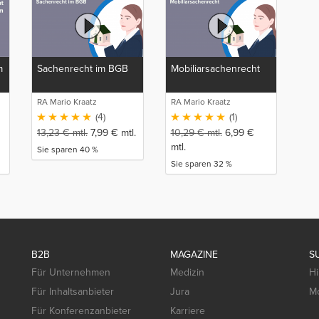
m
Sachenrecht im BGB
Mobiliarsachenrecht
RA Mario Kraatz
RA Mario Kraatz
(4)
(1)
13,23
€
mtl.
7,99
€
mtl.
10,29
€
mtl.
6,99
€
mtl.
Sie sparen 40 %
Sie sparen 32 %
B2B
MAGAZINE
S
Für Unternehmen
Medizin
Hi
Für Inhaltsanbieter
Jura
Mo
Für Konferenzanbieter
Karriere