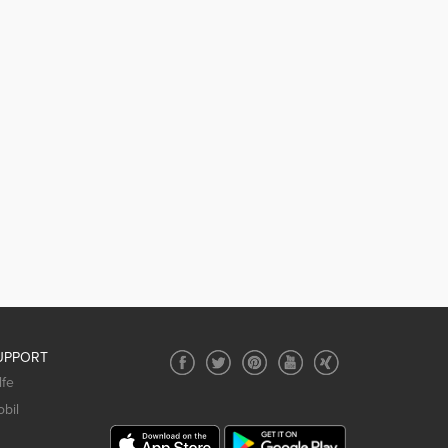
UPPORT
lfe
bil