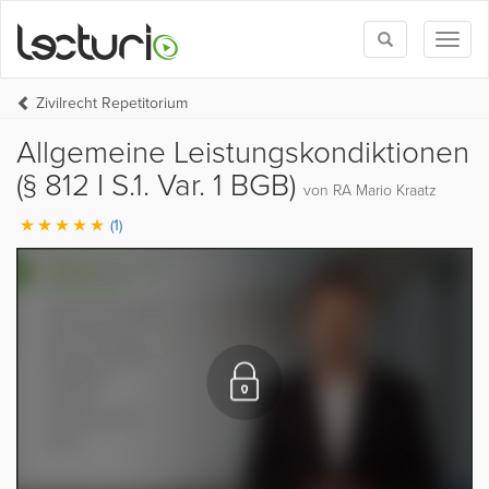
Toggle
Toggl
search
naviga
Zivilrecht Repetitorium
Allgemeine Leistungskondiktionen
(§ 812 I S.1. Var. 1 BGB)
von RA Mario Kraatz
(1)