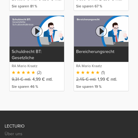
Sie sparen 81 %
Sie sparen 67 %
Schuldrecht BT:
Bereicherungsrecht
Gesetzliche
Schuldverhältnisse
RA Mario Kraatz
RA Mario Kraatz
(2)
(1)
9,31
€
mtl.
4,99
€
mtl.
2,45
€
mtl.
1,99
€
mtl.
Sie sparen 46 %
Sie sparen 19 %
LECTURIO
Über uns