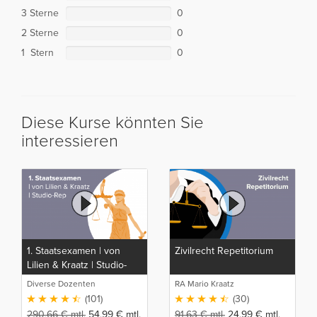
3 Sterne
0
2 Sterne
0
1 Stern
0
Diese Kurse könnten Sie
interessieren
1. Staatsexamen | von
Zivilrecht Repetitorium
Lilien & Kraatz | Studio-
Rep
Diverse Dozenten
RA Mario Kraatz
(101)
(30)
290,66
€
mtl.
54,99
€
mtl.
91,63
€
mtl.
24,99
€
mtl.