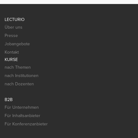
LECTURIO
Über uns
Presse
Jobangebote
Kontakt
KURSE
nach Themen
nach Institutionen
nach Dozenten
B2B
Für Unternehmen
Für Inhaltsanbieter
Für Konferenzanbieter