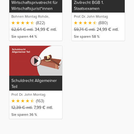
Wirtschaftsprivatrecht für
Zivilrecht BGB 1.
Wirtschaftsjurist*innen
Staatsexamen
und Bachelor of Laws
Bohnen Montag Rohde,
Prof. Dr. John Montag
(LL.B.)
Juristische Intensivlehrgänge
(822)
(880)
62,64
€
mtl.
34,99
€
mtl.
59,74
€
mtl.
24,99
€
mtl.
Sie sparen 44 %
Sie sparen 58 %
Schuldrecht Allgemeiner
Teil
Prof. Dr. John Montag
(163)
12,39
€
mtl.
7,99
€
mtl.
Sie sparen 36 %