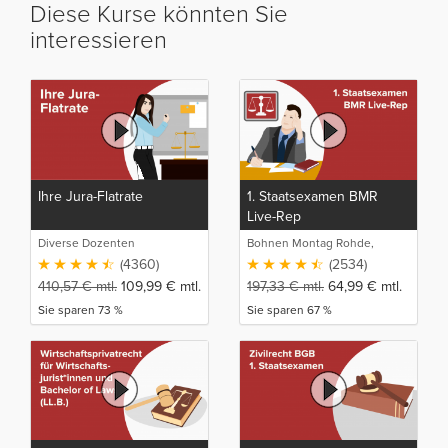
Diese Kurse könnten Sie
interessieren
Ihre Jura-Flatrate
1. Staatsexamen BMR
Live-Rep
Diverse Dozenten
Bohnen Montag Rohde,
Juristische Intensivlehrgänge
(4360)
(2534)
410,57
€
mtl.
109,99
€
mtl.
197,33
€
mtl.
64,99
€
mtl.
Sie sparen 73 %
Sie sparen 67 %