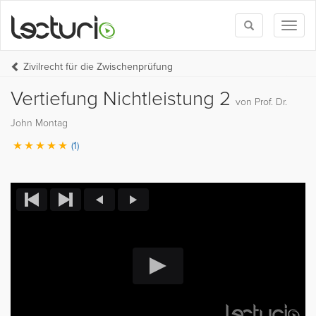
Toggle
Toggl
search
naviga
Zivilrecht für die Zwischenprüfung
Vertiefung Nichtleistung 2
von Prof. Dr.
John Montag
(1)