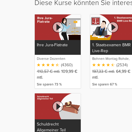
Diese Kurse könnten Sie intere
Ihre Jura-Flatrate
1. Staatsexamen BMR
Live-Rep
Diverse Dozenten
Bohnen Montag Rohde,
Juristische
(4360)
(2534)
Intensivlehrgänge
410,57
€
mtl.
109,99
€
197,33
€
mtl.
64,99
€
mtl.
mtl.
Sie sparen 73 %
Sie sparen 67 %
Schuldrecht
Allgemeiner Teil