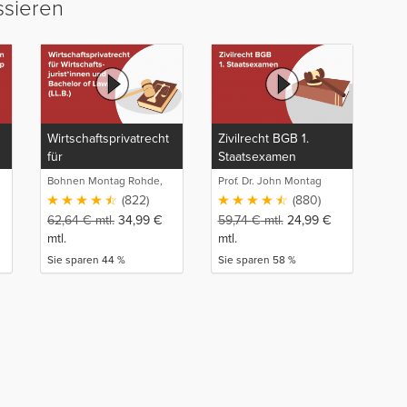
ssieren
Wirtschaftsprivatrecht
Zivilrecht BGB 1.
für
Staatsexamen
Wirtschaftsjurist*innen
Bohnen Montag Rohde,
Prof. Dr. John Montag
und Bachelor of Laws
Juristische
(822)
(880)
(LL.B.)
Intensivlehrgänge
62,64
€
mtl.
34,99
€
59,74
€
mtl.
24,99
€
mtl.
mtl.
Sie sparen 44 %
Sie sparen 58 %