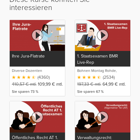
interessieren
Ihre Jura-Flatrate
1. Staatsexamen BMR
Live-Rep
Diverse Dozenten
Bohnen Montag Rohde,
Juristische Intensivlehrgänge
(4360)
(2534)
410,57
€
mtl.
109,99
€
mtl.
197,33
€
mtl.
64,99
€
mtl.
Sie sparen 73 %
Sie sparen 67 %
Öffentliches Recht AT 1.
Verwaltungsrecht: