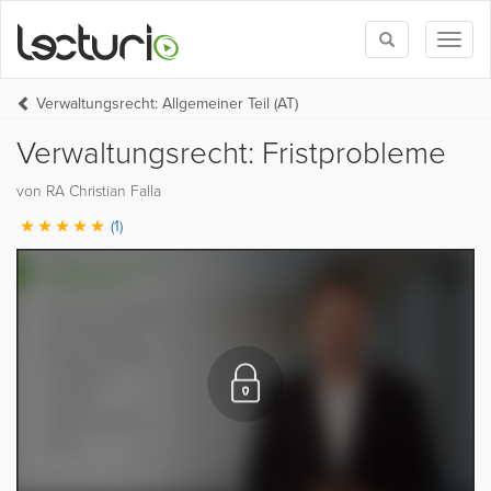
Toggle
Toggl
search
naviga
Verwaltungsrecht: Allgemeiner Teil (AT)
Verwaltungsrecht: Fristprobleme
von RA Christian Falla
(1)