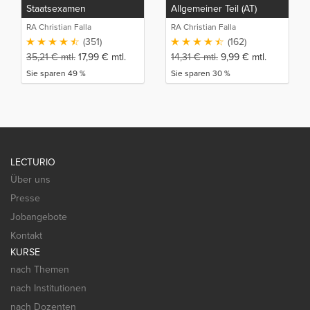
Staatsexamen
Allgemeiner Teil (AT)
RA Christian Falla
RA Christian Falla
(351)
(162)
35,21
€
mtl.
17,99
€
mtl.
14,31
€
mtl.
9,99
€
mtl.
Sie sparen 49 %
Sie sparen 30 %
LECTURIO
Über uns
Presse
Jobangebote
Kontakt
KURSE
nach Themen
nach Institutionen
nach Dozenten